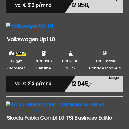
€ 12.950,-
va. €
213
p/mnd
Volkswagen Up! 1.0
Brandstof
Bouwjaar
Transmissie
64.367
Kilometer
Benzine
2023
Handgeschakeld
Marge
€ 12.945,-
va. €
213
p/mnd
Skoda Fabia Combi 1.0 TSI Business Edition