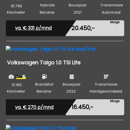
Hybride
Bouwjaar
Transmissie
81.796
Kilometer
Benzine
2021
Automaat
Marge
€ 20.450,-
va. €
331
p/mnd
Volkswagen Taigo 1.0 TSI Life
Brandstof
Bouwjaar
Transmissie
111.165
Kilometer
Benzine
2022
Handgeschakeld
Marge
€ 16.450,-
va. €
270
p/mnd