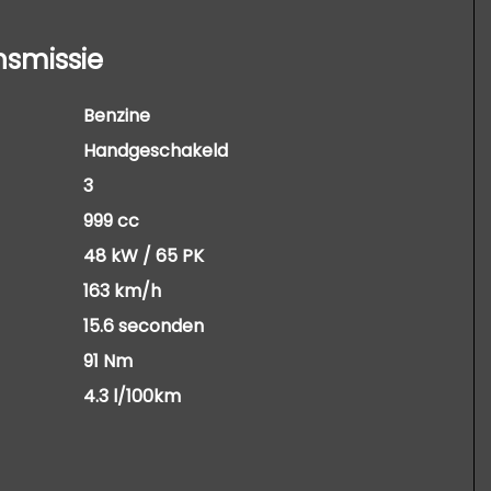
nsmissie
Benzine
Handgeschakeld
3
999 cc
48 kW / 65 PK
163 km/h
15.6 seconden
91 Nm
4.3 l/100km