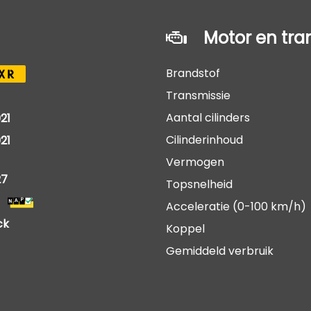
Motor en tra
Brandstof
XR
Transmissie
Aantal cilinders
21
Cilinderinhoud
21
Vermogen
27
Topsnelheid
Acceleratie (0-100 km/h)
ck
Koppel
Gemiddeld verbruik