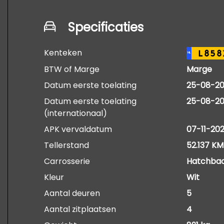
Specificaties
Kenteken
L858
NL
BTW of Marge
Marge
Datum eerste toelating
25-08-20
Datum eerste toelating
25-08-20
(internationaal)
APK vervaldatum
07-11-20
Tellerstand
52.137 KM
Carrosserie
Hatchba
Kleur
Wit
Aantal deuren
5
Aantal zitplaatsen
4