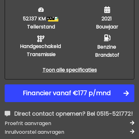
52.137 KM
2021
Tellerstand
Bouwjaar
Handgeschakeld
Benzine
Transmissie
Brandstof
Toon alle specificaties
Financier vanaf €177 p/mnd
Direct contact opnemen? Bel 0515-521772!
Proefrit aanvragen
Inruilvoorstel aanvragen